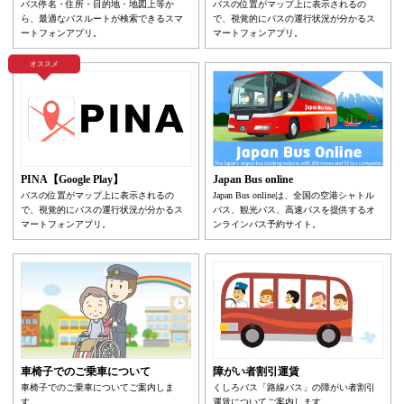
バス停名・住所・目的地・地図上等か
バスの位置がマップ上に表示されるの
ら、最適なバスルートが検索できるスマ
で、視覚的にバスの運行状況が分かるス
ートフォンアプリ。
マートフォンアプリ。
オススメ
PINA【Google Play】
Japan Bus online
バスの位置がマップ上に表示されるの
Japan Bus onlineは、全国の空港シャトル
で、視覚的にバスの運行状況が分かるス
バス、観光バス、高速バスを提供するオ
マートフォンアプリ。
ンラインバス予約サイト。
車椅子でのご乗車について
障がい者割引運賃
車椅子でのご乗車についてご案内しま
くしろバス「路線バス」の障がい者割引
す。
運賃についてご案内します。