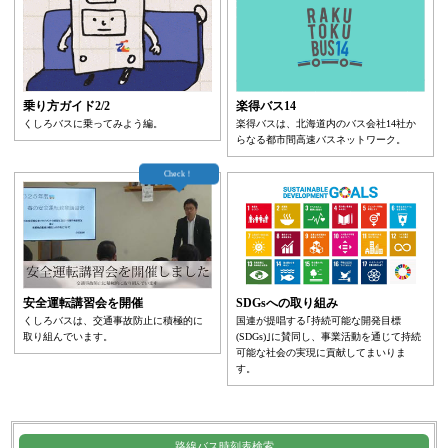
乗り方ガイド2/2
楽得バス14
くしろバスに乗ってみよう編。
楽得バスは、北海道内のバス会社14社か
らなる都市間高速バスネットワーク。
Check！
安全運転講習会を開催
SDGsへの取り組み
くしろバスは、交通事故防止に積極的に
国連が提唱する｢持続可能な開発目標
取り組んでいます。
(SDGs)｣に賛同し、事業活動を通じて持続
可能な社会の実現に貢献してまいりま
す。
路線バス時刻表検索