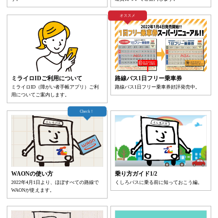
オススメ
ミライロIDご利用について
路線バス1日フリー乗車券
ミライロID（障がい者手帳アプリ）ご利
路線バス1日フリー乗車券好評発売中。
用についてご案内します。
Check！
WAONの使い方
乗り方ガイド1/2
2022年4月1日より、ほぼすべての路線で
くしろバスに乗る前に知っておこう編。
WAONが使えます。