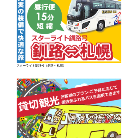
スターライト釧路号（釧路～札幌）