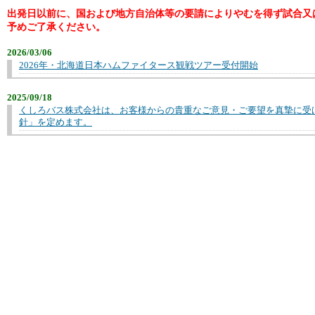
出発日以前に、国および地方自治体等の要請によりやむを得ず試合又
予めご了承ください。
2026/03/06
2026年・北海道日本ハムファイタース観戦ツアー受付開始
2025/09/18
くしろバス株式会社は、お客様からの貴重なご意見・ご要望を真摯に受
針」を定めます。